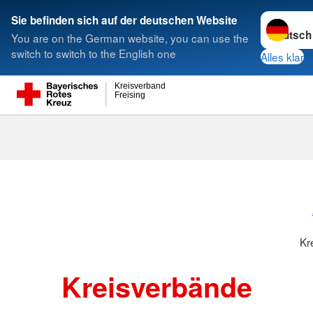
Sprache w
Sie befinden sich auf der deutschen Website
You are on the German website, you can use the
Suche
switch to switch to the English one
Alles klar
Kreisverband
Freising
Kreisverbänd
Kr
Kreisverbände