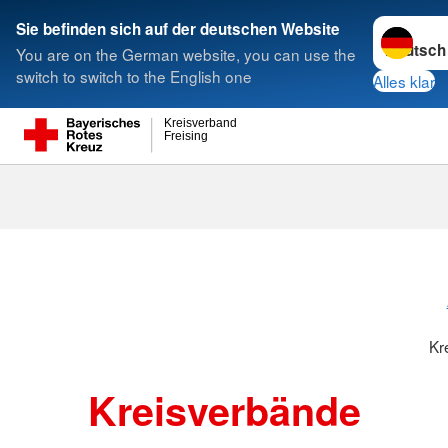
Sprache w
Sie befinden sich auf der deutschen Website
You are on the German website, you can use the
Suche
switch to switch to the English one
Alles klar
Kreisverband
Freising
Kreisverbänd
Kr
Kreisverbände