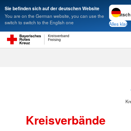
Sprache w
Sie befinden sich auf der deutschen Website
You are on the German website, you can use the
Suche
switch to switch to the English one
Alles klar
Kreisverband
Freising
Kreisverbänd
Kr
Kreisverbände