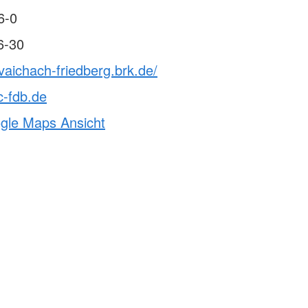
6-0
6-30
vaichach-friedberg.brk.de/
c-fdb.de
ogle Maps Ansicht