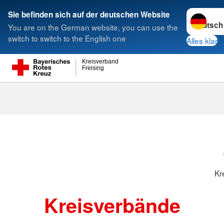
Sprache w
Sie befinden sich auf der deutschen Website
You are on the German website, you can use the
Suche
switch to switch to the English one
Alles klar
Kreisverband
Freising
Kreisverbänd
Kr
Kreisverbände