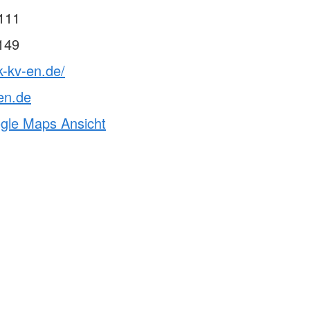
111
149
k-kv-en.de/
en.de
ogle Maps Ansicht