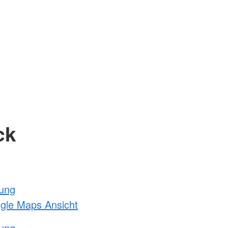
ck
tung
ogle Maps Ansicht
tung