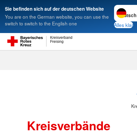
Sprache w
Sie befinden sich auf der deutschen Website
You are on the German website, you can use the
Suche
switch to switch to the English one
Alles klar
Kreisverband
Freising
Kreisverbänd
Kr
Kreisverbände