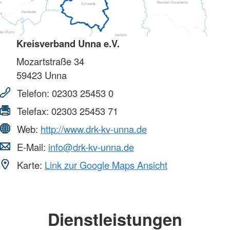
Kreisverband Unna e.V.
Mozartstraße 34
59423
Unna
Telefon:
02303 25453 0
Telefax:
02303 25453 71
Web:
http://www.drk-kv-unna.de
E-Mail:
info@drk-kv-unna.de
Karte:
Link zur Google Maps Ansicht
Dienstleistungen