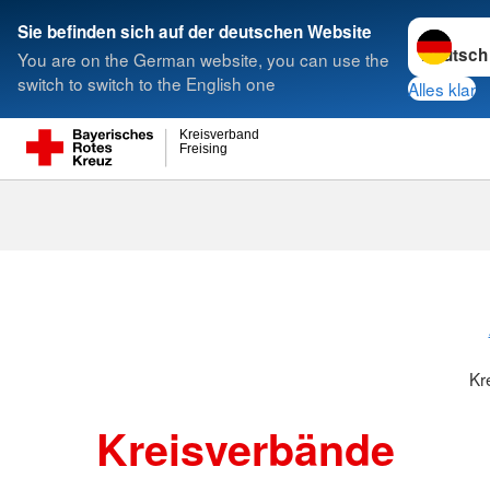
Sprache w
Sie befinden sich auf der deutschen Website
You are on the German website, you can use the
Suche
switch to switch to the English one
Alles klar
Kreisverband
Freising
Kreisverbänd
Kr
Kreisverbände