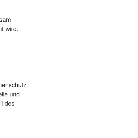
nsam
t wird.
phenschutz
elle und
il des