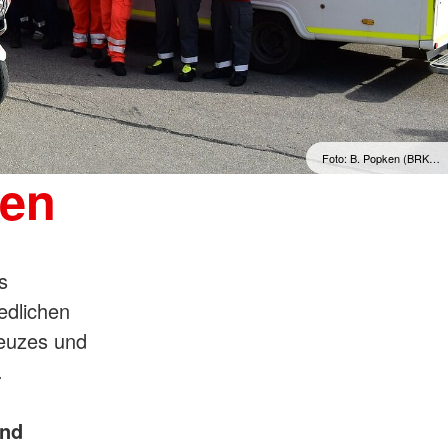
Foto: B. Popken (BRK…
ten
s
edlichen
euzes und
.
und