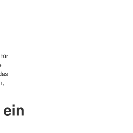
 für
e
das
n,
 ein