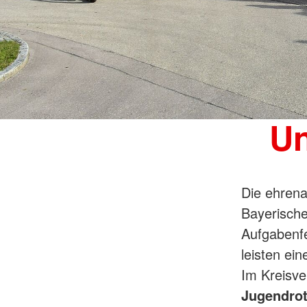
Un
Die ehrena
Bayerische
Aufgabenf
leisten ei
Im Kreisve
Jugendrot