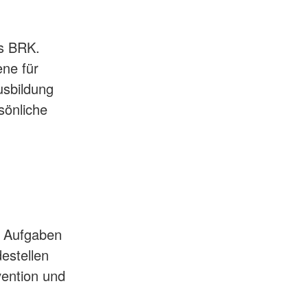
es BRK.
ene für
usbildung
sönliche
e Aufgaben
estellen
ention und