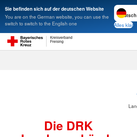
Sprache w
Sie befinden sich auf der deutschen Website
You are on the German website, you can use the
Suche
switch to switch to the English one
Alles klar
Kreisverband
Freising
Landesverbä
Lan
Die DRK