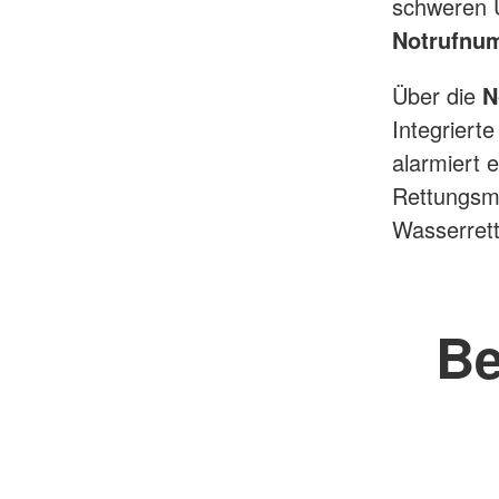
schweren U
Notrufnu
Über die
N
Integriert
alarmiert 
Rettungsmi
Wasserrett
Be