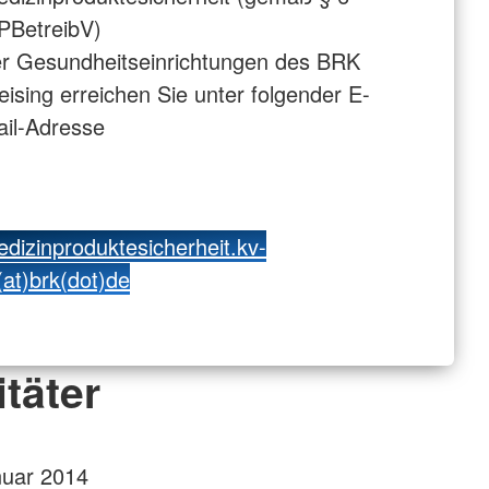
PBetreibV)
r Gesundheitseinrichtungen des BRK
eising erreichen Sie unter folgender E-
il-Adresse
dizinproduktesicherheit.kv-
(at)brk(dot)de
täter
anuar 2014