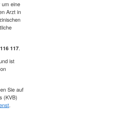
r um eine
n Arzt in
zinischen
liche
116 117
.
und ist
fon
den Sie auf
ns (KVB)
enst
.