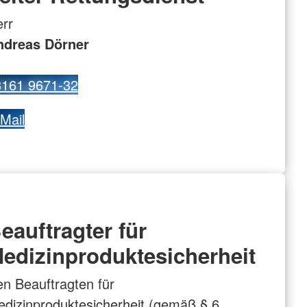
rr
ndreas Dörner
8161 9671-32
Mail
eauftragter für
edizinproduktesicherheit
n Beauftragten für
dizinproduktesicherheit (gemäß § 6