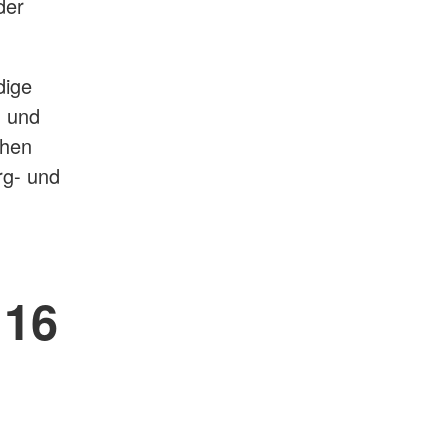
der
dige
n und
chen
rg- und
116