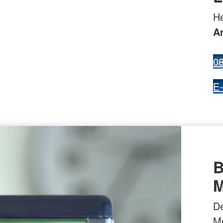
He
A
0
E-
B
M
De
Me