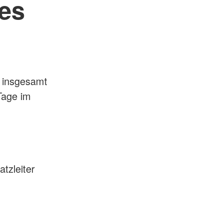
des
g insgesamt
Tage im
tzleiter