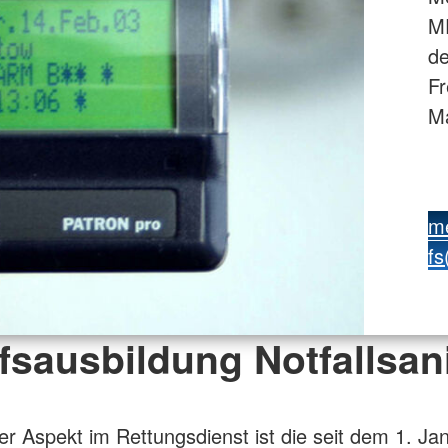
M
de
Fr
Ma
me
fs
fsausbildung Notfallsani
ger Aspekt im Rettungsdienst ist die seit dem 1. J