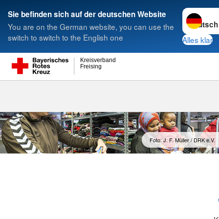
Sprache w
Sie befinden sich auf der deutschen Website
You are on the German website, you can use the
Suche
switch to switch to the English one
Alles klar
Kreisverband
Freising
Kleiderladen
Foto: J. F. Müller / DRK e.V.