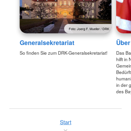
Foto: Joerg F. Mueller / DRK
Generalsekretariat
Über
So finden Sie zum DRK-Generalsekretariat!
Das Ba
hilft i
Gemein
Bedürft
humanit
in der 
des Ba
Start