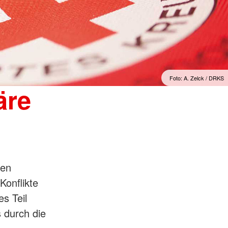
Foto: A. Zelck / DRKS
äre
ren
Konflikte
s Teil
 durch die