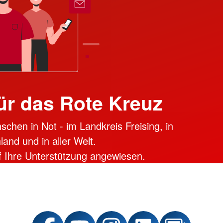
ür das Rote Kreuz
schen in Not - im Landkreis Freising, in
land und in aller Welt.
uf Ihre Unterstützung angewiesen.