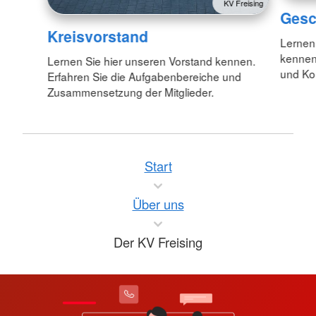
KV Freising
Gesc
Kreisvorstand
Lernen
kennen
Lernen Sie hier unseren Vorstand kennen.
und Kon
Erfahren Sie die Aufgabenbereiche und
Zusammensetzung der Mitglieder.
Start
Über uns
Der KV Freising