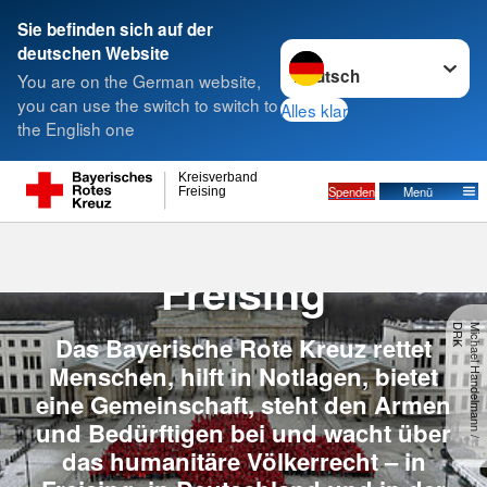
Sie befinden sich auf der
Sprache wechseln zu
deutschen Website
Suche
You are on the German website,
you can use the switch to switch to
Alles klar
the English one
Der KV Freising
Kreisverband
Spenden
Menü
Freising
Der Kreisverband
Freising
K
M
ic
h
a
e
l
H
a
n
d
e
lm
a
n
n
/
D
R
Das Bayerische Rote Kreuz rettet
Menschen, hilft in Notlagen, bietet
eine Gemeinschaft, steht den Armen
und Bedürftigen bei und wacht über
das humanitäre Völkerrecht – in