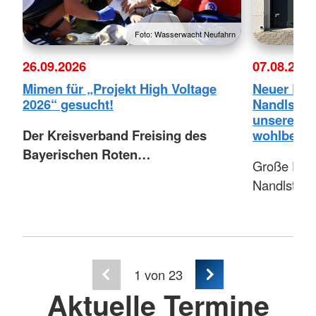
Foto: Wasserwacht Neufahrn
26.09.2026
07.08.2026
Mimen für „Projekt High Voltage
Neuer RTW
2026“ gesucht!
Nandlstad
unseren G
Der Kreisverband Freising des
wohlbehal
Bayerischen Roten…
Große Fre
Nandlstadt
1
von 23
Aktuelle Termine