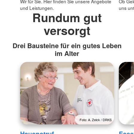
Wir für Sie. Hier finden Sie unsere Angebote
Ob Gel
und Leistungen.
uns unt
Rundum gut
versorgt
Drei Bausteine für ein gutes Leben
im Alter
Foto: A. Zelck / DRKS
Hausnotruf
Esse